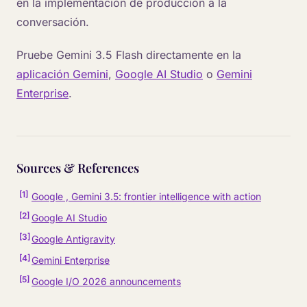
en la implementación de producción a la
conversación.
Pruebe Gemini 3.5 Flash directamente en la
aplicación Gemini
,
Google AI Studio
o
Gemini
Enterprise
.
Sources & References
[
1
]
Google , Gemini 3.5: frontier intelligence with action
[
2
]
Google AI Studio
[
3
]
Google Antigravity
[
4
]
Gemini Enterprise
[
5
]
Google I/O 2026 announcements