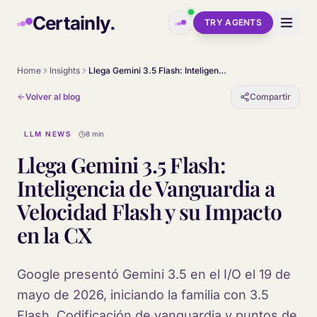
Skip to main content
Certainly.
TRY AGENTS
Home
Insights
Llega Gemini 3.5 Flash: Inteligencia de Vanguardia a Velocidad Flash y su Impacto en la CX
Volver al blog
Compartir
LLM NEWS
8 min
Llega Gemini 3.5 Flash:
Inteligencia de Vanguardia a
Velocidad Flash y su Impacto
en la CX
Google presentó Gemini 3.5 en el I/O el 19 de
mayo de 2026, iniciando la familia con 3.5
Flash. Codificación de vanguardia y puntos de