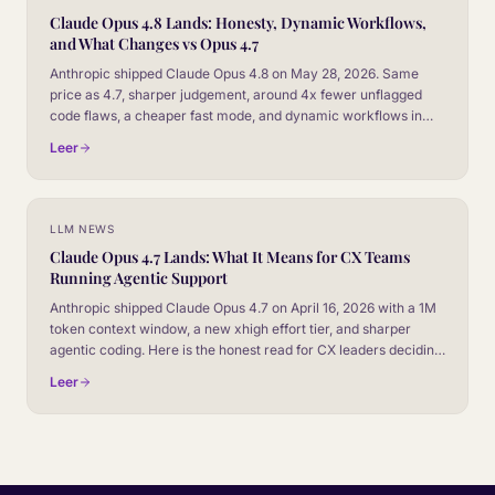
Claude Opus 4.8 Lands: Honesty, Dynamic Workflows,
and What Changes vs Opus 4.7
Anthropic shipped Claude Opus 4.8 on May 28, 2026. Same
price as 4.7, sharper judgement, around 4x fewer unflagged
code flaws, a cheaper fast mode, and dynamic workflows in
Claude Code. Here is the honest read for CX leaders.
Leer
LLM NEWS
Claude Opus 4.7 Lands: What It Means for CX Teams
Running Agentic Support
Anthropic shipped Claude Opus 4.7 on April 16, 2026 with a 1M
token context window, a new xhigh effort tier, and sharper
agentic coding. Here is the honest read for CX leaders deciding
whether to route production conversations through it.
Leer