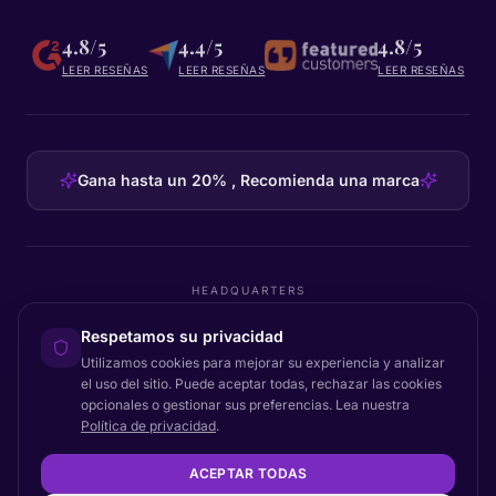
4.8/5
4.4/5
4.8/5
LEER RESEÑAS
LEER RESEÑAS
LEER RESEÑAS
Gana hasta un 20% , Recomienda una marca
HEADQUARTERS
Certainly Group ApS
Respetamos su privacidad
C/O GRROW, Pilestræde 52A
·
1112
København K
·
Denmark
Utilizamos cookies para mejorar su experiencia y analizar
el uso del sitio. Puede aceptar todas, rechazar las cookies
opcionales o gestionar sus preferencias. Lea nuestra
Política de privacidad
.
Volver arriba
© 2026 Certainly. Todos los derechos reservados.
ACEPTAR TODAS
Documentación
Estado
Privacidad
DPA
Términos
Accesibilidad
Mapa del sitio
Configuración de cookies