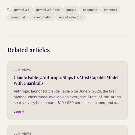
gemini 3.5
gemini 3.5 flash
google
deepmind
llm news
agentic ai
cx automation
model selection
Related articles
LLM NEWS
Claude Fable 5: Anthropic Ships Its Most Capable Model,
With Guardrails
Anthropic launched Claude Fable 5 on June 9, 2026, the first
Mythos-class model available to everyone. State-of-the-art on
nearly every benchmark, $10 / $50 per million tokens, and a
new safeguard system that falls back to Opus 4.8 on sensitive
Leer
topics. Here is the read for CX leaders.
LLM NEWS