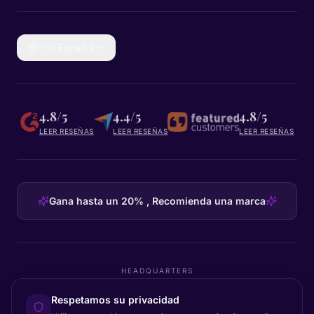
🇪🇸
Español
4.8/5
4.4/5
4.8/5
LEER RESEÑAS
LEER RESEÑAS
LEER RESEÑAS
Gana hasta un 20% , Recomienda una marca
HEADQUARTERS
Certainly Group ApS
Respetamos su privacidad
C/O GRROW, Pilestræde 52A
·
1112
København K
·
Denmark