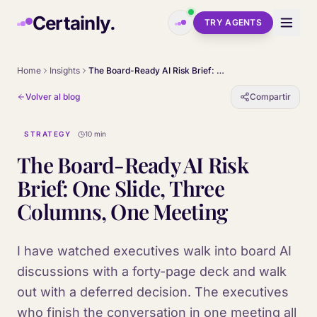
Skip to main content
Certainly.
TRY AGENTS
Home
Insights
The Board-Ready AI Risk Brief: One Slide, Three Columns, One Meeting
Volver al blog
Compartir
STRATEGY
10 min
The Board-Ready AI Risk
Brief: One Slide, Three
Columns, One Meeting
I have watched executives walk into board AI
discussions with a forty-page deck and walk
out with a deferred decision. The executives
who finish the conversation in one meeting all