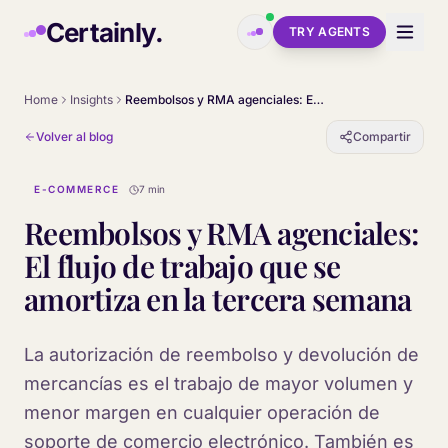
Skip to main content
Certainly.
TRY AGENTS
Home
Insights
Reembolsos y RMA agenciales: El flujo de trabajo que se amortiza en la tercera semana
Volver al blog
Compartir
E-COMMERCE
7 min
Reembolsos y RMA agenciales:
El flujo de trabajo que se
amortiza en la tercera semana
La autorización de reembolso y devolución de
mercancías es el trabajo de mayor volumen y
menor margen en cualquier operación de
soporte de comercio electrónico. También es