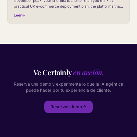
November peak, your shortlist is shorter than you think. A
practical UK e-commerce deployment plan, the platforms that
ship inside six weeks and the features that actually matter
Leer
under peak load.
Ve Certainly
en acción.
Reserva una demo y experimenta lo que la IA agéntica
puede hacer por tu experiencia de cliente.
Reservar demo