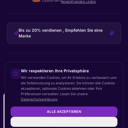
BEWERTUNGEN LESEN
Bis zu 20% verdienen , Empfehlen Sie eine
Marke
HEADQUARTERS
Wir respektieren Ihre Privatsphäre
Certainly Group ApS
Wir verwenden Cookies, um Ihr Erlebnis zu verbessern und
C/O GRROW, Pilestræde 52A
·
1112
København K
·
Denmark
die Seitennutzung zu analysieren. Sie können alle Cookies
akzeptieren, optionale Cookies ablehnen oder Ihre
Präferenzen verwalten. Lesen Sie unsere
LIVE
Datenschutzerklärung
.
Nach oben
Ein CX-Verantwortlicher hat
© 2026 Certainly. Alle Rechte vorbehalten.
gerade das Cx One Pager
ALLE AKZEPTIEREN
Dokumentation
Status
Datenschutz
AVV
AGB
Barrierefreiheit
Sitemap
2026 heruntergeladen.
Cookie-Einstellungen
vor 2 Tagen
Präferenzen verwalten
DEMO BUCHEN
→