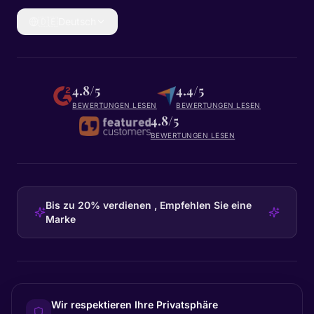
🇩🇪
Deutsch
4.8/5
4.4/5
BEWERTUNGEN LESEN
BEWERTUNGEN LESEN
4.8/5
BEWERTUNGEN LESEN
Bis zu 20% verdienen , Empfehlen Sie eine
Marke
HEADQUARTERS
Wir respektieren Ihre Privatsphäre
Certainly Group ApS