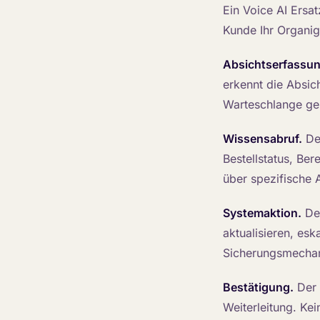
Ein Voice AI Ersat
Kunde Ihr Organi
Absichtserfassun
erkennt die Absich
Warteschlange gele
Wissensabruf.
Der
Bestellstatus, Be
über spezifische 
Systemaktion.
Der
aktualisieren, es
Sicherungsmechani
Bestätigung.
Der 
Weiterleitung. Ke