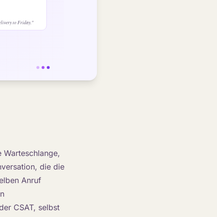
e Warteschlange,
versation, die die
selben Anruf
en
der CSAT, selbst