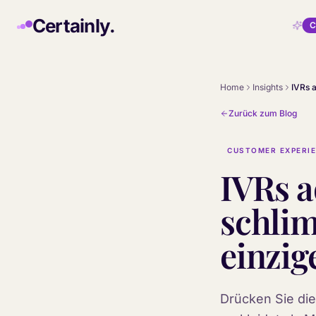
Skip to main content
Certainly.
C
Home
Insights
Zurück zum Blog
CUSTOMER EXPERI
IVRs a
schlim
einzig
Drücken Sie die