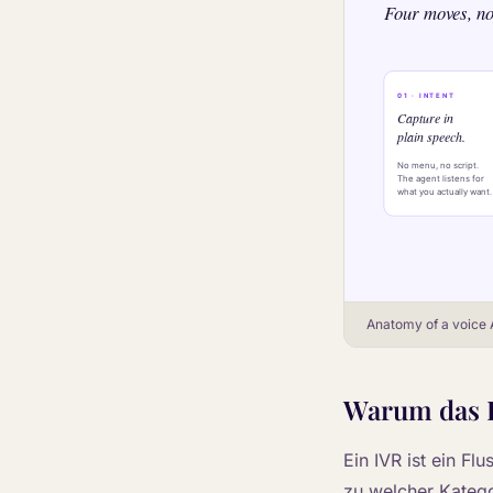
Anatomy of a voice A
Warum das 
Ein IVR ist ein F
zu welcher Katego