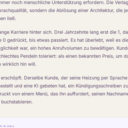
immer noch menschliche Unterstützung erfordern. Die Verlage
prachqualität, sondern die Ablösung einer Architektur, die j
en ließ.
ange Karriere hinter sich. Drei Jahrzehnte lang erst die 1, d
 0 gedrückt, bis etwas passiert. Es hat überlebt, weil es di
öglichkeit war, ein hohes Anrufvolumen zu bewältigen. Kunde
hlechtes Pendeln toleriert: als einen bekannten Preis, um d
irklich hin will.
t erschöpft. Derselbe Kunde, der seine Heizung per Sprache 
estellt und eine KI gebeten hat, ein Kündigungsschreiben zu 
ruckt von einem Menü, das ihn auffordert, seinen Nachnam
u buchstabieren.