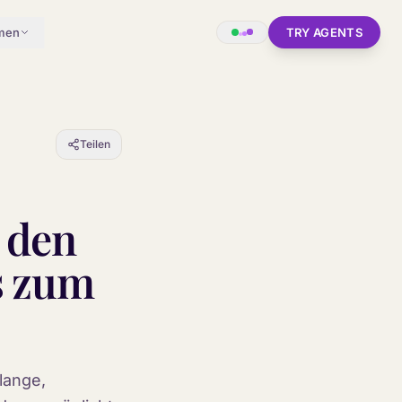
men
TRY AGENTS
Teilen
 den
s zum
lange,