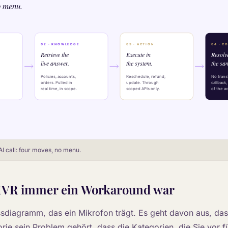
I call: four moves, no menu.
IVR immer ein Workaround war
lussdiagramm, das ein Mikrofon trägt. Es geht davon aus, da
rie sein Problem gehört, dass die Kategorien, die Sie vor f