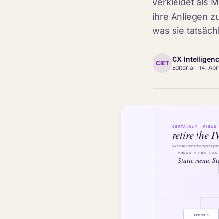
verkleidet als 
ihre Anliegen z
was sie tatsäch
CX Intelligen
CIET
Editorial
·
14. Apr