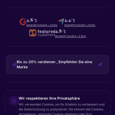
4.8/5
4.4/5
BEWERTUNGEN LESEN
BEWERTUNGEN LESEN
4.8/5
BEWERTUNGEN LESEN
Bis zu 20% verdienen , Empfehlen Sie eine
Marke
HEADQUARTERS
Wir respektieren Ihre Privatsphäre
Certainly Group ApS
Wir verwenden Cookies, um Ihr Erlebnis zu verbessern und
C/O GRROW, Pilestræde 52A
·
1112
København K
·
Denmark
die Seitennutzung zu analysieren. Sie können alle Cookies
akzeptieren, optionale Cookies ablehnen oder Ihre