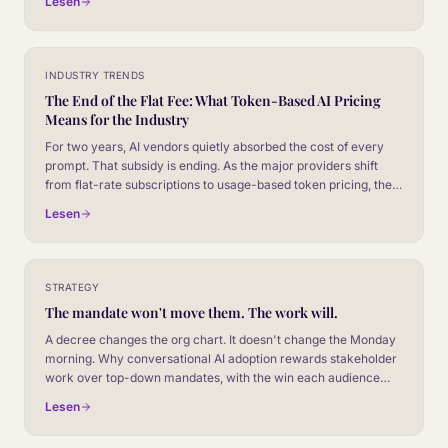
Lesen
INDUSTRY TRENDS
The End of the Flat Fee: What Token-Based AI Pricing
Means for the Industry
For two years, AI vendors quietly absorbed the cost of every
prompt. That subsidy is ending. As the major providers shift
from flat-rate subscriptions to usage-based token pricing, the
cost line moves from the IT budget into the operations P&L.
Lesen
Here is what changes, and how CX leaders should price for it.
STRATEGY
The mandate won't move them. The work will.
A decree changes the org chart. It doesn't change the Monday
morning. Why conversational AI adoption rewards stakeholder
work over top-down mandates, with the win each audience
actually cares about.
Lesen