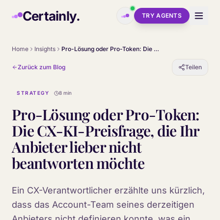
Skip to main content
Certainly.
TRY AGENTS
Home
Insights
Pro-Lösung oder Pro-Token: Die CX-KI-Preisfrage, die Ihr Anbieter lieber nicht beantworten möchte
Zurück zum Blog
Teilen
STRATEGY
8 min
Pro-Lösung oder Pro-Token:
Die CX-KI-Preisfrage, die Ihr
Anbieter lieber nicht
beantworten möchte
Ein CX-Verantwortlicher erzählte uns kürzlich,
dass das Account-Team seines derzeitigen
Anbieters nicht definieren konnte, was ein