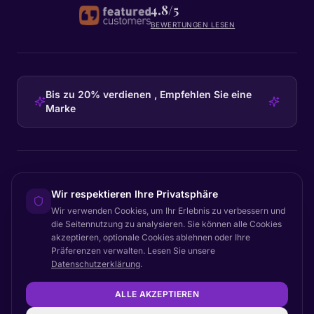
4.8/5
BEWERTUNGEN LESEN
Bis zu 20% verdienen , Empfehlen Sie eine
Marke
HEADQUARTERS
Wir respektieren Ihre Privatsphäre
Certainly Group ApS
Wir verwenden Cookies, um Ihr Erlebnis zu verbessern und
C/O GRROW, Pilestræde 52A
·
1112
København K
·
Denmark
die Seitennutzung zu analysieren. Sie können alle Cookies
akzeptieren, optionale Cookies ablehnen oder Ihre
Präferenzen verwalten. Lesen Sie unsere
Datenschutzerklärung
.
Nach oben
© 2026 Certainly. Alle Rechte vorbehalten.
ALLE AKZEPTIEREN
Dokumentation
Status
Datenschutz
AVV
AGB
Barrierefreiheit
Sitemap
Cookie-Einstellungen