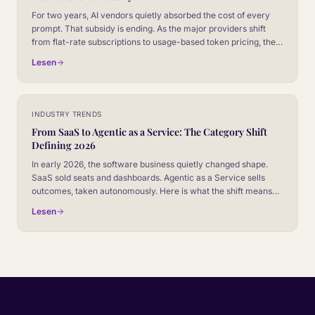
For two years, AI vendors quietly absorbed the cost of every
prompt. That subsidy is ending. As the major providers shift
from flat-rate subscriptions to usage-based token pricing, the
cost line moves from the IT budget into the operations P&L.
Lesen
Here is what changes, and how CX leaders should price for it.
INDUSTRY TRENDS
From SaaS to Agentic as a Service: The Category Shift
Defining 2026
In early 2026, the software business quietly changed shape.
SaaS sold seats and dashboards. Agentic as a Service sells
outcomes, taken autonomously. Here is what the shift means
for CX leaders, and how to read it before your board does.
Lesen