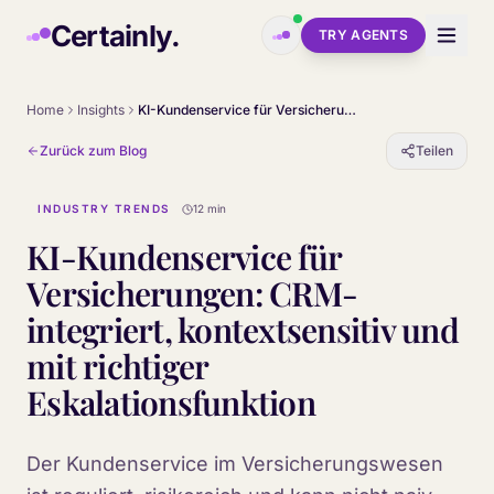
Skip to main content
Certainly.
TRY AGENTS
Home
Insights
KI-Kundenservice für Versicherungen: CRM-integriert, kontextsensitiv und mit richtiger Eskalationsfunktion
Zurück zum Blog
Teilen
INDUSTRY TRENDS
12 min
KI-Kundenservice für
Versicherungen: CRM-
integriert, kontextsensitiv und
mit richtiger
Eskalationsfunktion
Der Kundenservice im Versicherungswesen