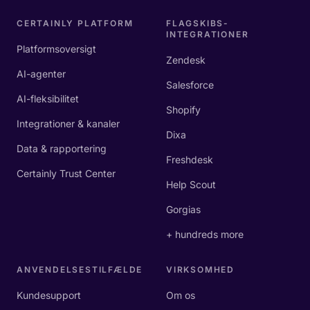
CERTAINLY PLATFORM
FLAGSKIBS-
INTEGRATIONER
Platformsoversigt
Zendesk
AI-agenter
Salesforce
AI-fleksibilitet
Shopify
Integrationer & kanaler
Dixa
Data & rapportering
Freshdesk
Certainly Trust Center
Help Scout
Gorgias
+ hundreds more
ANVENDELSESTILFÆLDE
VIRKSOMHED
Kundesupport
Om os