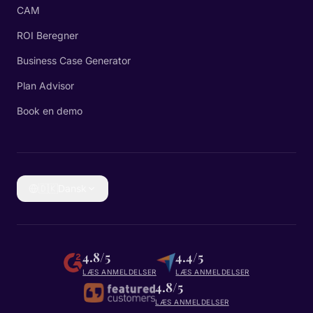
CAM
ROI Beregner
Business Case Generator
Plan Advisor
Book en demo
🇩🇰
Dansk
4.8/5
4.4/5
LÆS ANMELDELSER
LÆS ANMELDELSER
4.8/5
LÆS ANMELDELSER