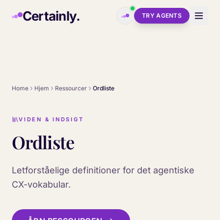
Skip to main content
Certainly.
TRY AGENTS
Home
Hjem
Ressourcer
Ordliste
VIDEN & INDSIGT
Ordliste
Letforståelige definitioner for det agentiske
CX-vokabular.