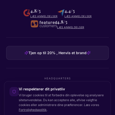
4.8/5
4.4/5
LÆS ANMELDELSER
LÆS ANMELDELSER
4.8/5
LÆS ANMELDELSER
Tjen op til 20% , Henvis et brand
HEADQUARTERS
Certainly Group ApS
Vi respekterer dit privatliv
C/O GRROW, Pilestræde 52A
·
1112
København K
·
Denmark
Vi bruger cookies til at forbedre din oplevelse og analysere
sitetanvendelse. Du kan acceptere alle, afvise valgfrie
cookies eller administrere dine præferencer. Læs vores
Fortrolighedspolitik
.
Tilbage til toppen