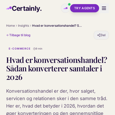
Skip to main content
Certainly.
TRY AGENTS
Home
Insights
Hvad er konversationshandel? Sådan konverterer samtaler i 2026
Tilbage til blog
Del
E-COMMERCE
9 min
Hvad er konversationshandel?
Sådan konverterer samtaler i
2026
Konversationshandel er der, hvor salget,
servicen og relationen sker i den samme tråd.
Her er, hvad det betyder i 2026, hvordan det
øger konverteringen og den gennemsnitlige