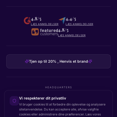
4.8/5
4.4/5
LÆS ANMELDELSER
LÆS ANMELDELSER
4.8/5
LÆS ANMELDELSER
Tjen op til 20% , Henvis et brand
HEADQUARTERS
Certainly Group ApS
Vi respekterer dit privatliv
C/O GRROW, Pilestræde 52A
·
1112
København K
·
Denmark
Vi bruger cookies til at forbedre din oplevelse og analysere
sitetanvendelse. Du kan acceptere alle, afvise valgfrie
cookies eller administrere dine præferencer. Læs vores