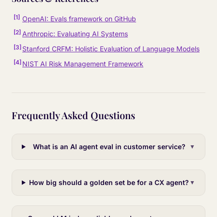
[
1
]
OpenAI: Evals framework on GitHub
[
2
]
Anthropic: Evaluating AI Systems
[
3
]
Stanford CRFM: Holistic Evaluation of Language Models
[
4
]
NIST AI Risk Management Framework
Frequently Asked Questions
What is an AI agent eval in customer service?
▼
How big should a golden set be for a CX agent?
▼