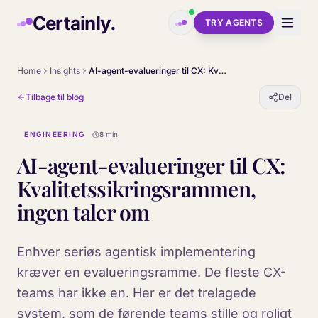
Skip to main content
Certainly.
TRY AGENTS
Home
Insights
AI-agent-evalueringer til CX: Kvalitetssikringsrammen, ingen taler om
Tilbage til blog
Del
ENGINEERING
8 min
AI-agent-evalueringer til CX:
Kvalitetssikringsrammen,
ingen taler om
Enhver seriøs agentisk implementering
kræver en evalueringsramme. De fleste CX-
teams har ikke en. Her er det trelagede
system, som de førende teams stille og roligt