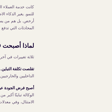
كانت خدمة العملاء ال
أرخص. بل هم من يستع
المحادثات التي تدفع ا
لماذا أصبحت BPO ضعيفة فجأة
ثلاثة تغييرات في آخر 18 شهراً جعلت نموذج BPO هشاً من الناحية الهيكلي
تقلصت تكلفة التباين.
أ
الداخليين والخارجيين إلى أقل من 30 بالمائة في العديد 
أصبح فرض الجودة عن
الامتثال، وفي معدلات