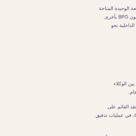
ة الوحيدة المتاحة
للنمو. يغير الذكاء الاصطناعي هذه المعادلة. القادة الذين يتحركون بسرعة ليسوا من يستبدلون BPO بأخرى
لداخلية نحو
ين الوكلاء
لمعقد القائم على
الوكالة تباينًا أكبر من فريق داخلي واحد مدعوم بالذكاء الاصطناعي. يظهر التباين في CSAT، في عمليات تدقيق