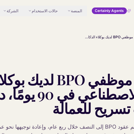
المنصة
حالات الاستخدام
الشركة
Certainly Agents
استبدل موظفي BPO لديك بوكلاء الذكاء الاصطناعي في 90 يومًا، دون أي عمليات تسريح للعمالة
استبدل موظفي BPO لديك بوك
الذكاء الاصطناعي في
تسريح للعمالة
يمكن تخفيض معظم عقود BPO إلى النصف خلال ربع عام، وإعادة توجيهه