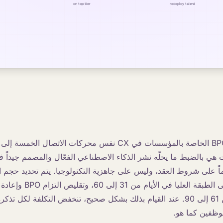
تغطي معظم عقود BPO الخاصة بالمؤسسات في CX نفس محركات الاتصال
هي بالضبط ما يحلّه نشر الذكاء الاصطناعي الفعّال والمصمم جيداً في
د خطة الـ 90 يوماً على شروط العقد، وليس على جاهزية التكنولوجيا. يتم تحديد ح
1 إلى 30، والنشر على الطبقة العلي
موظفين كما هو.