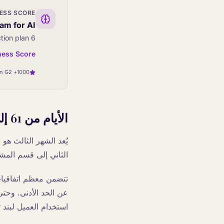
NESS SCORE
am for AI?
6 quick questions. Get a personalised score and action plan.
ness Score
1000+ agents deployed worldwide · 4.8 on G2
الأيام من 61 إلى 90: التقليص وإعادة التوظيف
يُعد الشهر الثالث هو
الثاني إلى قسم المشتر
تتضمن معظم اتفاقيات
عن الحد الأدنى. وحتى 
استخدام العميل لبند ت