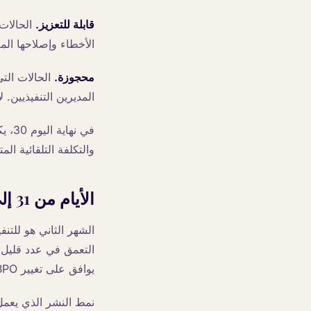
قابلة للتعزيز.
الحالات 
الأخطاء وإصلاحها الم
محجوزة.
الحالات التي
المديرين التنفيذيين. ل
في ن
والتكلفة التلقائية الم
الأيام من 31 إلى 60: النشر والتحقق
الشهر الثاني هو للتنف
التعمق في عدد قليل م
يوافق على تغيير BPO.
نمط النشر الذي يعمل