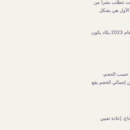
نت تتطلب بشراً من
 الأول هي بشكل
بشكل جماعي، تعني هذه التحولات الثلاثة أن عقد BPO لمدة خمس سنوات تم توقيعه في عام 2023 يكاد يكون
ها حسب الحجم،
 اتصال. تجد معظم العمليات أن 60 إلى 75 بالمائة من إجمالي الحجم يقع
اع، إعادة تعيين