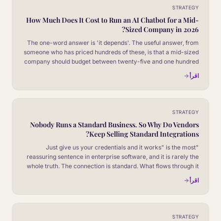
STRATEGY
How Much Does It Cost to Run an AI Chatbot for a Mid-
Sized Company in 2026?
The one-word answer is 'it depends'. The useful answer, from
someone who has priced hundreds of these, is that a mid-sized
company should budget between twenty-five and one hundred
and twenty thousand pounds a year, all in. Here is what that
اقرأ
number covers and where it moves.
STRATEGY
Nobody Runs a Standard Business. So Why Do Vendors
Keep Selling Standard Integrations?
"Just give us your credentials and it works" is the most
reassuring sentence in enterprise software, and it is rarely the
whole truth. The connection is standard. What flows through it
never is. Here is the honest version of plug-and-play, and why
اقرأ
it tends to be the start of a much better deployment.
STRATEGY