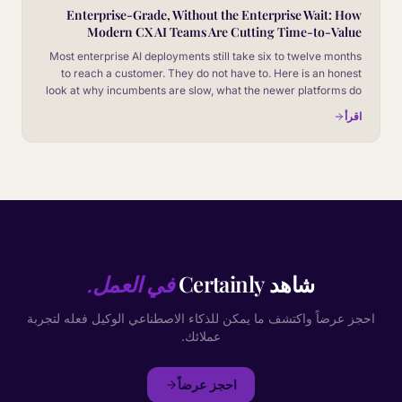
Enterprise-Grade, Without the Enterprise Wait: How
Modern CX AI Teams Are Cutting Time-to-Value
Most enterprise AI deployments still take six to twelve months
to reach a customer. They do not have to. Here is an honest
look at why incumbents are slow, what the newer platforms do
differently, and how to evaluate vendors on time-to-value
اقرأ
without giving up the controls your security team will
absolutely insist on.
شاهد Certainly
في العمل.
احجز عرضاً واكتشف ما يمكن للذكاء الاصطناعي الوكيل فعله لتجربة
عملائك.
احجز عرضاً