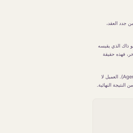
ن جدد العقد،
و ذاك الذي يقيسه
تواء تبلغ 70 بالمائة من عميل آخر، فهذه حقيقة
المطور هو من يبني الوكيل الذكي (Agent). العميل لا
 النتيجة النهائية.