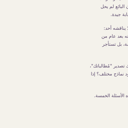
لبائع لم يحل
بة جيدة.
 يناقشه أحد:
ه بعد عام من
صة، بل تستأجر
تصدير "مُطالباتك"،
 نماذج مختلف؟ إذا
اين لأحد هذه الأسئلة الخمسة.