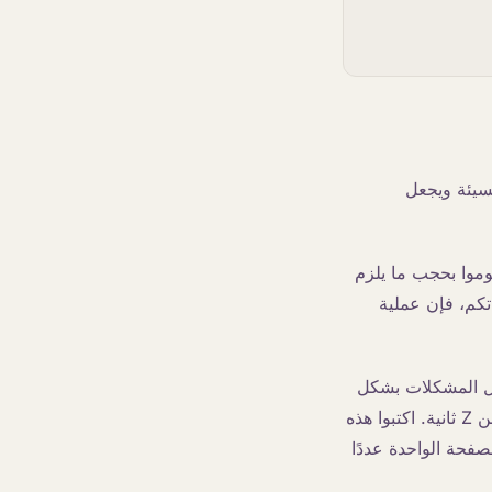
سيئة ويجعل
وموا بحجب ما يلزم
تكم، فإن عملية
حل المشكلات بشكل
صحيح بنسبة أعلى من X. معدل الهلوسة أقل من Y. التحويل إلى موظف بشري في أقل من Z ثانية. اكتبوا هذه
لصفحة الواحدة عددًا