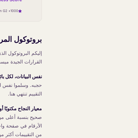
1000+ agents deployed worldwide · 4.8 on G2
بروتوكول المرحلة التجر
إليكم البروتوكول ال
القرارات الجيدة ميسر
نفس البيانات، لكل بائ
حجبه. وسلموا نفس الم
التقييم تنتهي هنا.
معيار النجاح مكتوبًا أولً
الأرقام في صفحة واحدة
من التقييمات أكثر م