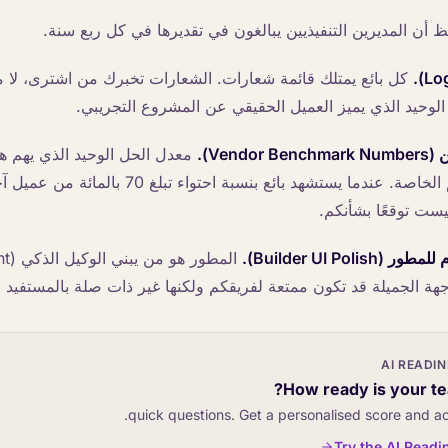
حظ أن المديرين التنفيذيين يبالغون في تقديرها في كل ربع سنة.
كل بائع يمتلك قائمة شعارات. الشعارات تخبرك من اشترى، لا م
الوحيد الذي يميز العميل الحقيقي عن المشروع التجريبي.
Vend).
معدل الحل الوحيد الذي يهم ه
مدققكم على بياناتكم الخاصة. عندما يستشهد بائع بنسبة اح
ست توقعًا بشأنكم.
Builder UI Po).
واجهة الجميلة قد تكون ممتعة لفريقكم ولكنها غير ذات صلة بالمستفيد من
AI READI
How ready is your te
Try the AI Readi