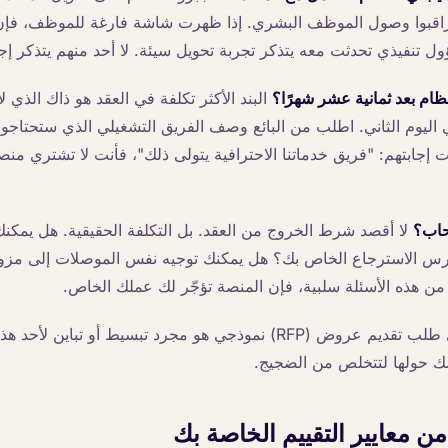
راقبوا وصول الموظف البشري. إذا ظهرت شاشة فارغة للموظف، فإن ا
ل تنفيذي تحدثت معه يتذكر تجربة تحويل سيئة. لا أحد منهم يتذكر إجا
البند الأكثر تكلفة في العقد هو ذاك الذي لا
اليوم الثاني. اطلب من البائع وصف الفريق التشغيلي الذي ستحتاجون
نت إجابتهم: "فريق خدماتنا الاحترافية يتولى ذلك"، فأنت لا تشتري من
لا أقصد شرط الخروج من العقد. بل التكلفة الحقيقية. هل يمكنك 
هرس الاسترجاع الخاص بك؟ هل يمكنك توجيه نفس الموصلات إلى مزود
من هذه الأسئلة سلبية، فإن المنصة تؤجّر لك عملك الخاص.
كل سؤال آخر في أي طلب تقديم عروض (RFP) نموذجي هو مجرد تبسيط أو تب
مك حولها لتتخلص من الضجيج.
ن معايير التقييم الخاصة بك