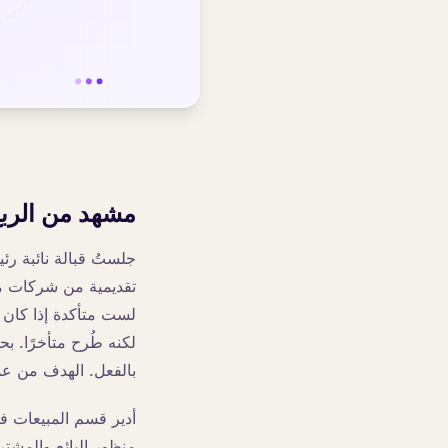
مشهد من الربع
جلستُ قبالة نائبة رئ
تقديمية من شركات م
لست متأكدة إذا كان 
لكنه طُرح متأخرًا. 
بالفعل. الهدف من عم
منظور البائع والمشت