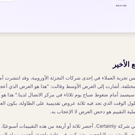
 الأخير
يس تجربة العملاء في إحدى شركات التجزئة الأوروبية، وقد انتشرت أم
ختلفة. أشارت إلى العرض الأوسط وقالت: "هذا هو العرض الذي أعج
سيصمد أمام ضغوط صباح يوم ثلاثاء في مركز الاتصال لدينا." هذا هو 
بحلول الوقت الذي تجد فيه ثلاثة عروض تقديمية على الطاولة، يكون ا
لية التقييم هو دحض العرض لا الإعجاب به.
أدير قسم المبيعات في شركة Certainly. أحضر ثلاثة أو أربعة من هذه التقييمات أ
ري. المشترون الناجحون يشتركون في عادة واحدة: يأخذون زمام المب