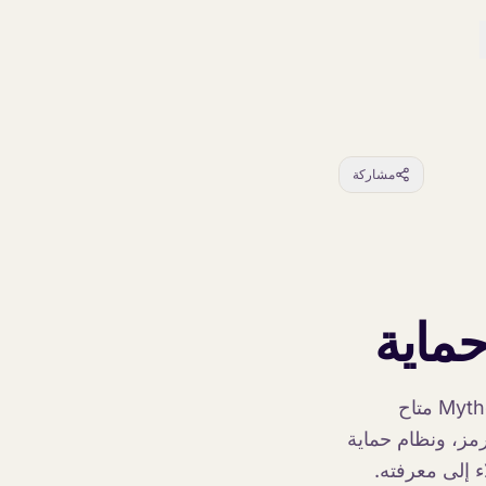
مشاركة
حماية
أطلقت أنثروبيك Claude Fable 5 في 9 يونيو 2026، وهو أول نموذج من فئة Mythos متاح
لارات / 50 دولارًا لكل مليون رمز، ونظام حماية