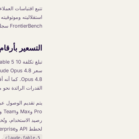
FrontierBench سجلوها على الإطلاق.
التسعير بأرقا
القدرات الرائدة نحو
لخطط API وEnterprise القائمة على الاستهلاك، فهو متاح بالكامل من اليوم الأول تحت معرف النموذج
.
claude-fable-5