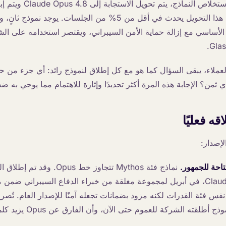
الأحياء والكيمياء، أو استخلا
 الأساسي مع إزالة حماية الأمن السيبراني، ويقتصر استخدامه على ال
العملاء، يبقى السؤال كما هو مع كل إطلاق لنموذج رائد: أي جزء من ح
بأي ثمن؟ الإجابة هذه المرة أكثر تحديدًا وإثارة للاهتمام مما يوحي به ض
قه فعليًا
الإصدار:
احة للجمهور.
نماذج فئة Mythos تتجاوز خط Opus. وق
أن قدراته تفوق أي نموذج أطلق