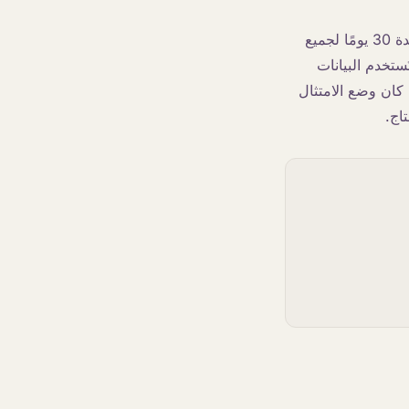
ملاحظة تشغيلية للصناعات الخاضعة للتنظيم: تطلب Anthropic الآن الاحتفاظ بالبيانات لمدة 30 يومًا لجميع
 تُستخدم البيانات
ا في معظم الحالات. إذا كان وضع الامتثال
اج.