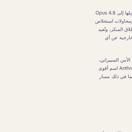
بدلاً من رفض الطلبات الحساسة تمامًا، يقوم Fable 5 بتحويلها إلى Opus 4.8
 ومحاولات استخلاص
لإطلاق المبكر، وتُفيد
الخارجية عن أي
ماية الأمن السيبراني،
ويتم نشره من خلال مشروع Glasswing بالتعاون مع الحكومة الأمريكية. تُطلق عليه Anthropic اسم أقوى
بما في ذلك مسار