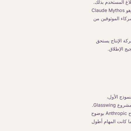
ص النماذج، يتم تحويل الاستجابة إلى Claude Opus 4.8 ويتم إبلاغ المستخدم بذلك.
وتُفيد Anthropic بأن هذا التحويل يحدث في أقل من 5% من الجلسات. يوجد نموذج ثانٍ، وهو Claude Mythos
شركاء الموثوقين من
ركة الإنتاج يستحق
جيج الإطلاق.
د تم إطلاق النموذج الأول،
Claude Mythos Preview، في أبريل لمجموعة مغلقة من خبراء الدفاع السيبراني ضمن مشروع Glasswing.
أما Fable 5 فهو من نفس فئة القدرات لكنه مزود بضمانات تجعله آمنًا للإصدار العام. تُصرح Anthropic بوضوح
ته الشركة للعموم حتى الآن، وأن الفارق عن Opus يزيد كلما كانت المهام أطول