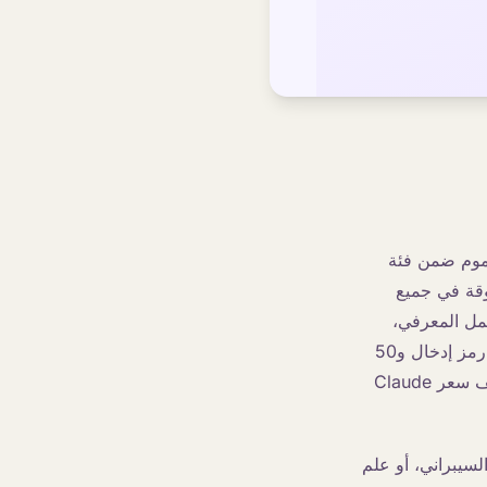
و أول نموذج متاح للعموم ضمن فئة
 لنتائج غير مسبوقة في جميع
عمل المعرفي،
والرؤية الحاسوبية، والذاكرة، والبحث العلمي. تبلغ تكلفة الاستخدام 10 دولارات لكل مليون رمز إدخال و50
دولارًا لكل مليون رمز إخراج، وهو ضعف سعر Opus 4.8 لكلا الجانبين، ولكنه أقل من نصف سعر Claude
يكتشف Fable 5 طلبًا يتعلق بالأمن السيبراني، أو علم