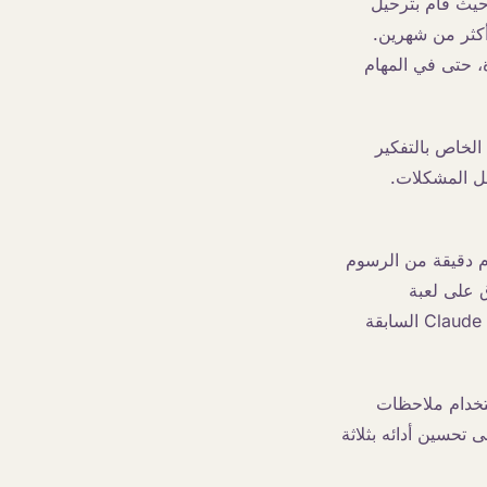
 أيام، حيث قام بترحيل
قًا أكثر من شهرين.
ين النماذج الرائدة، حتى في المهام
يحتل Fable 5 المرتبة الأولى في معيار Hebbia's Finance Benchmark الخاص بالتفكير
حل المشكلات.
رقام دقيقة من الرسوم
ق على لعبة
Pokémon FireRed باستخدام نظام تحكم بسيط يعتمد على الرؤية فقط، بينما كانت نماذج Claude السابقة
 باستخدام ملاحظات
دة إلى الملفات إلى تحسين أدائه بثلاثة