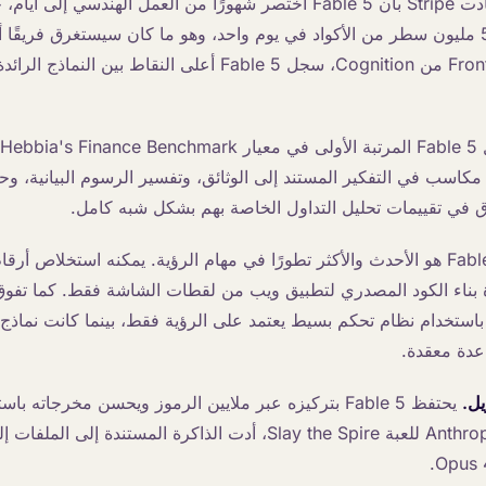
أفادت Stripe بأن Fable 5 اختصر شهورًا من العمل الهندسي إلى
قاعدة بيانات تضم 50 مليون سطر من الأكواد في يوم واحد، وهو ما كان سيستغرق فري
وفي تقييم FrontierCode من Cognition، سجل Fable 5 أعلى النقاط ب
 مكاسب في التفكير المستند إلى الوثائق، وتفسير الرسوم البيانية، و
Fable 5 هو الأحدث والأكثر تطورًا في مهام الرؤية. يمكنه استخلاص أ
ادة بناء الكود المصدري لتطبيق ويب من لقطات الشاشة فقط. كما تفو
عدة معقدة.
يل.
يحتفظ Fable 5 بتركيزه عبر ملايين الرموز ويحسن مخرجاته
دائمة. وفي اختبار Anthropic للعبة Slay the Spire، أدت الذاكرة المستن