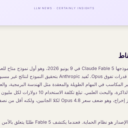
قاط
أطلقت Anthropic نموذجها Claude Fable 5 في 9 يونيو 2026، وه
Mythos، وهي مرتبة قدرات تفوق Opus. تُفيد Anthropic بتحقيق النموذج
 أكبر المكاسب في المهام الطويلة والمعقدة مثل الهندسة البرمجية، وال
الجديد هيكليًا في هذا الإصدار هو نظام الحماية. فعندما 