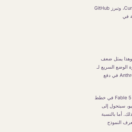
تتبع اقتباسات العملاء الأوائل نفس النمط: تُطلق عليه Cursor اسم الأفضل في CursorBench، وتبرز GitHub
 حقق أعلى درجة في
كل مليون رمز إخراج. وهذا يمثل ضعف
ملحوظ تسعيرة الوضع السريع لـ
Opus 4.8. كما أنه أقل من نصف سعر Claude Mythos Preview، مما يواصل نمط Anthropic في دفع
يتم تقديم الوصول عبر الاشتراكات على مراحل. من الإطلاق وحتى 22 يونيو، سيتم تضمين Fable 5 في خطط
Enterprise القائمة على عدد المقاعد بدون تكلفة إضافية. في 23 يونيو، سيتحول إلى
لسعة بذلك. أما بالنسبة