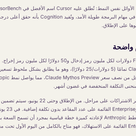
استقلاليته وموثوقيته في مهام البرمجة طويلة الأمد، وتُفيد Cognition بأنه
م واضحة
تبلغ تكلفة Fable 5 10 دولارات لكل مليون رمز إدخال و50 دولارًا ل
سعر Claude Opus 4.8 تمامًا (5 دولارات/25 دولارًا)، وهو ما يطابق بشكل 
 منحنى التكلفة المنخفضة في غضون أشهر.
Pro وMax وTeam و
رصيد الاستخدام، وتُخطط Anthropic لإعادته كميزة خطة قياسية بمجرد أن تسمح ا