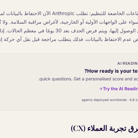
ة فئة Mythos، سواء على الواجهات الأولية أو الخارجية، لأغراض مراقبة السلامة. ولا
للتدريب، ويتم تسجيل الوصول إليها، ويتم فرض الحذف بعد 30 يومً
عدم الاحتفاظ بالبيانات، فذلك يتطلب مراجعة قبل نقل أي حركة إنت
AI READI
How ready is your te
Try the AI Readi
ق تجربة العملاء (CX)