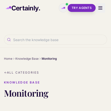
Skip to main content
Certainly.
TRY AGENTS
Home
Knowledge Base
Monitoring
ALL CATEGORIES
KNOWLEDGE BASE
Monitoring