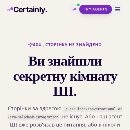
Skip to main content
Certainly.
TRY AGENTS
404 , СТОРІНКУ НЕ ЗНАЙДЕНО
Ви знайшли
секретну кімнату
ШІ.
Сторінки за адресою
/ua/guides/conversational-ai
не існує. Або наш агент
-crm-helpdesk-integration
ШІ вже розв’язав це питання, або її ніколи