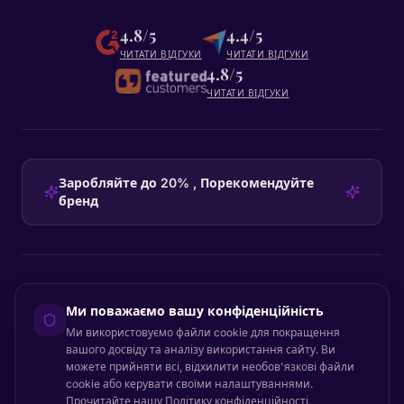
4.8/5
4.4/5
ЧИТАТИ ВІДГУКИ
ЧИТАТИ ВІДГУКИ
4.8/5
ЧИТАТИ ВІДГУКИ
Заробляйте до 20% , Порекомендуйте
бренд
HEADQUARTERS
Ми поважаємо вашу конфіденційність
Certainly Group ApS
Ми використовуємо файли cookie для покращення
C/O GRROW, Pilestræde 52A
·
1112
København K
·
Denmark
вашого досвіду та аналізу використання сайту. Ви
можете прийняти всі, відхилити необов'язкові файли
cookie або керувати своїми налаштуваннями.
Прочитайте нашу
Політику конфіденційності
.