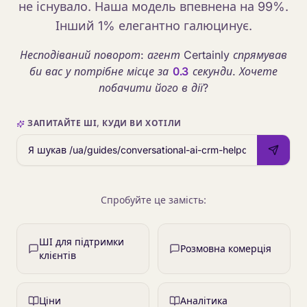
не існувало. Наша модель впевнена на 99%.
Інший 1% елегантно галюцинує.
Несподіваний поворот: агент Certainly спрямував
би вас у потрібне місце за
0.3
секунди. Хочете
побачити його в дії?
ЗАПИТАЙТЕ ШІ, КУДИ ВИ ХОТІЛИ
Спробуйте це замість:
ШІ для підтримки
Розмовна комерція
клієнтів
Ціни
Аналітика