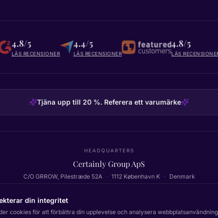
4.8/5
4.4/5
4.8/5
LÄS RECENSIONER
LÄS RECENSIONER
LÄS RECENSIONE
Tjäna upp till 20 %. Referera ett varumärke
HEADQUARTERS
Certainly Group ApS
C/O GRROW, Pilestræde 52A
·
1112
København K
·
Denmark
ekterar din integritet
der cookies för att förbättra din upplevelse och analysera webbplatsanvändning
Tillbaka till toppen