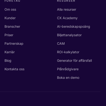
FÖRETAG
RESURSER
Om oss
Alla resurser
Kunder
CX Academy
Branscher
AI-beredskapspoäng
Priser
Biljettanalysator
Partnerskap
CAM
Karriär
ROI-kalkylator
Blog
Generator för affärsfall
Kontakta oss
Plånrådgivare
Boka en demo