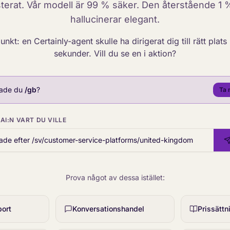
sterat. Vår modell är 99 % säker. Den återstående 1 
hallucinerar elegant.
nkt: en Certainly-agent skulle ha dirigerat dig till rätt plat
sekunder. Vill du se en i aktion?
ade du
/gb
?
Ta 
AI:N VART DU VILLE
Prova något av dessa istället:
port
Konversationshandel
Prissättn