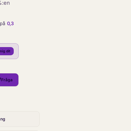
%:en
s på
0,3
mig dit
Fråga
ing