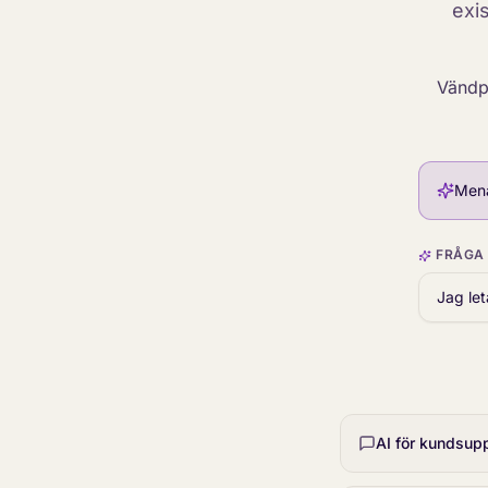
exi
Vändpu
Men
FRÅGA 
AI för kundsup