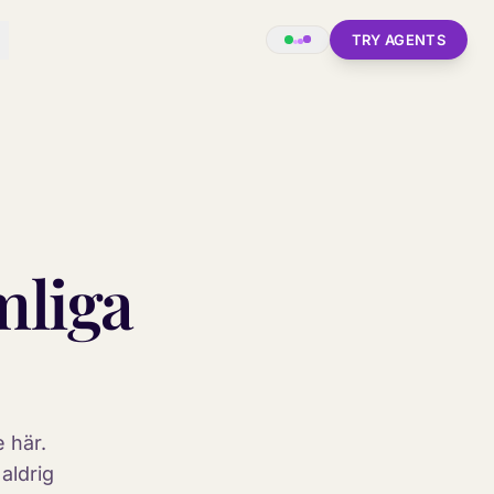
TRY AGENTS
mliga
e här.
aldrig