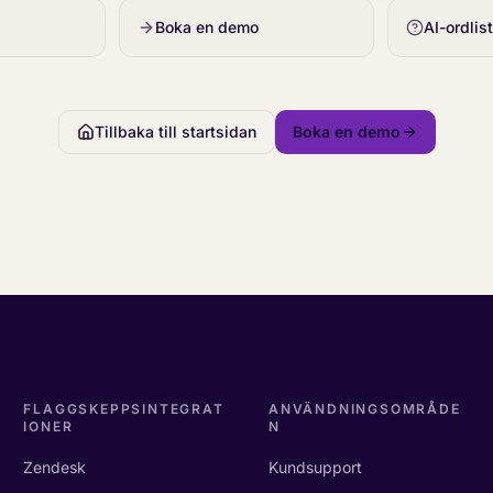
Boka en demo
AI-ordlis
Tillbaka till startsidan
Boka en demo
FLAGGSKEPPSINTEGRAT
ANVÄNDNINGSOMRÅDE
IONER
N
Zendesk
Kundsupport