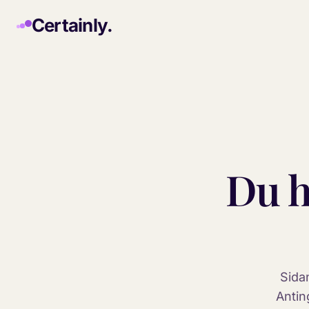
Skip to main content
Certainly.
Du h
Sida
Antin