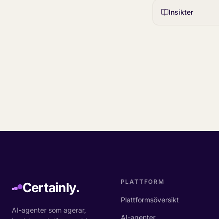
Insikter
PLATTFORM
Certainly.
Plattformsöversikt
AI-agenter som agerar,
AI-agenter