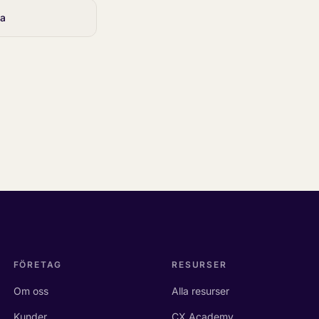
ta
FÖRETAG
RESURSER
Om oss
Alla resurser
Kunder
CX Academy