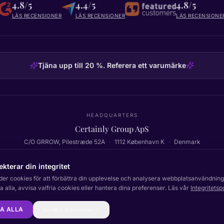
4.8/5
4.4/5
4.8/5
LÄS RECENSIONER
LÄS RECENSIONER
LÄS RECENSIONE
Tjäna upp till 20 %. Referera ett varumärke
HEADQUARTERS
Certainly Group ApS
C/O GRROW, Pilestræde 52A
·
1112
København K
·
Denmark
ekterar din integritet
der cookies för att förbättra din upplevelse och analysera webbplatsanvändning
Tillbaka till toppen
 alla, avvisa valfria cookies eller hantera dina preferenser. Läs vår
Integritetsp
Dokumentation
Status
In
A ALLA
Hantera preferenser