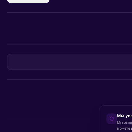
Мы ув
Мы испо
можете 