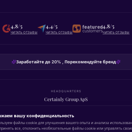
4.8/5
4.4/5
4.8/5
ЧИТАТЬ ОТЗЫВЫ
ЧИТАТЬ ОТЗЫВЫ
ЧИТАТЬ ОТЗЫВЫ
Заработайте до 20% , Порекомендуйте бренд
HEADQUARTERS
Certainly Group ApS
C/O GRROW, Pilestræde 52A
·
1112
København K
·
Denmark
ажаем вашу конфиденциальность
льзуем файлы cookie для улучшения вашего опыта и анализа использован
принять все, отклонить необязательные файлы cookie или управлять сво
Вернуться наверх