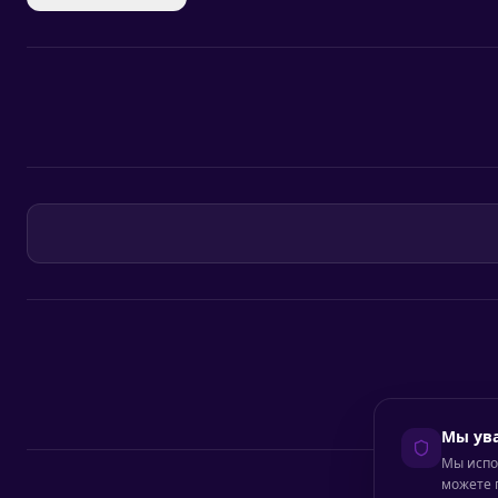
Мы ув
Мы испо
можете 