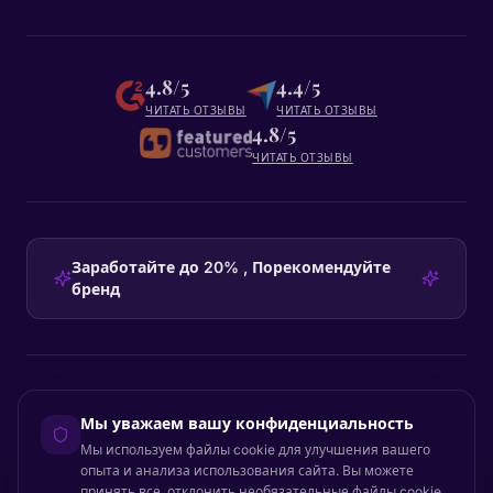
4.8/5
4.4/5
ЧИТАТЬ ОТЗЫВЫ
ЧИТАТЬ ОТЗЫВЫ
4.8/5
ЧИТАТЬ ОТЗЫВЫ
Заработайте до 20% , Порекомендуйте
бренд
HEADQUARTERS
Мы уважаем вашу конфиденциальность
Certainly Group ApS
Мы используем файлы cookie для улучшения вашего
C/O GRROW, Pilestræde 52A
·
1112
København K
·
Denmark
опыта и анализа использования сайта. Вы можете
принять все, отклонить необязательные файлы cookie