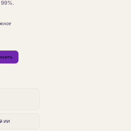
 99%.
ужное
осить
ий ИИ