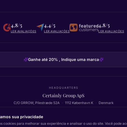
4.8/5
4.4/5
4.8/5
LER AVALIAÇÕES
LER AVALIAÇÕES
LER AVALIAÇÕES
Ganhe até 20% , Indique uma marca
HEADQUARTERS
Certainly Group ApS
C/O GRROW, Pilestræde 52A
·
1112
København K
·
Denmark
tamos sua privacidade
s cookies para melhorar sua experiência e analisar o uso do site. Você pode ace
Voltar ao topo