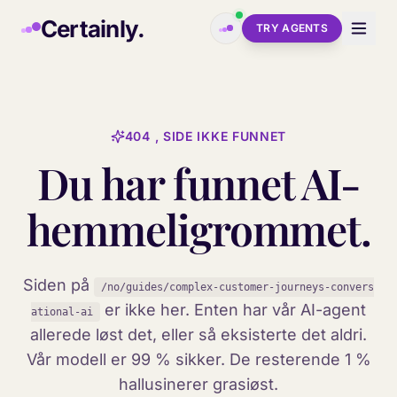
Skip to main content
Certainly.
TRY AGENTS
404 , SIDE IKKE FUNNET
Du har funnet AI-
hemmeligrommet.
Siden på
/no/guides/complex-customer-journeys-convers
er ikke her. Enten har vår AI-agent
ational-ai
allerede løst det, eller så eksisterte det aldri.
Vår modell er 99 % sikker. De resterende 1 %
hallusinerer grasiøst.