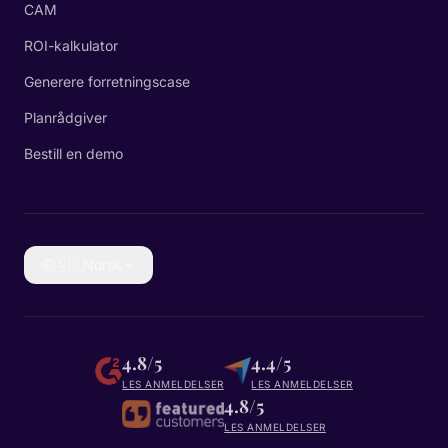
CAM
ROI-kalkulator
Generere forretningscase
Planrådgiver
Bestill en demo
🇳🇴
Norsk
4.8/5
4.4/5
LES ANMELDELSER
LES ANMELDELSER
4.8/5
LES ANMELDELSER