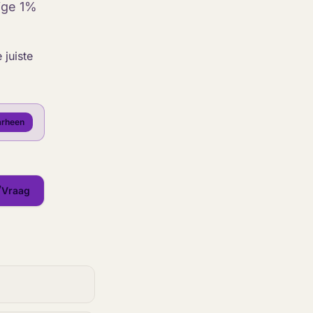
ige 1%
juiste
arheen
Vraag