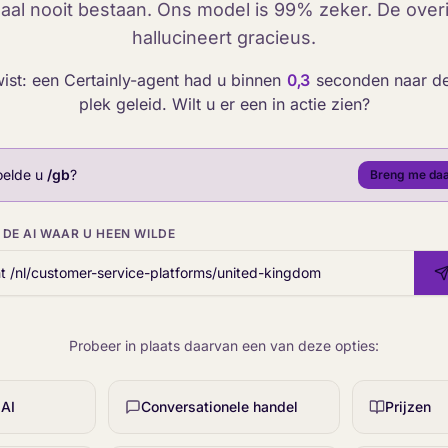
aal nooit bestaan. Ons model is 99% zeker. De over
hallucineert gracieus.
wist: een Certainly-agent had u binnen
0,3
seconden naar de 
plek geleid. Wilt u er een in actie zien?
oelde u
/gb
?
Breng me da
DE AI WAAR U HEEN WILDE
Probeer in plaats daarvan een van deze opties:
 AI
Conversationele handel
Prijzen