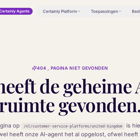
Certainly Platform
Toepassingen
Bedr
Certainly Agents
404 , PAGINA NIET GEVONDEN
heeft de geheime 
ruimte gevonden
gina op
is hie
/nl/customer-service-platforms/united-kingdom
el heeft onze AI-agent het al opgelost, ofwel heeft