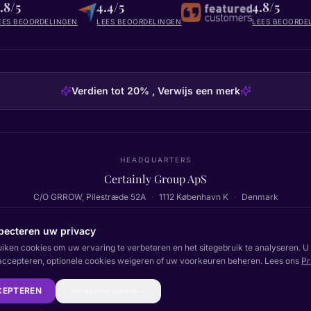
.8/5
4.4/5
4.8/5
EES BEOORDELINGEN
LEES BEOORDELINGEN
LEES BEOORDE
Verdien tot 20% , Verwijs een merk
HEADQUARTERS
Certainly Group ApS
C/O GRROW, Pilestræde 52A
·
1112
København K
·
Denmark
pecteren uw privacy
uiken cookies om uw ervaring te verbeteren en het sitegebruik te analyseren. U 
Terug naar boven
accepteren, optionele cookies weigeren of uw voorkeuren beheren. Lees ons
Pr
Documentatie
S
CEPTEREN
Voorkeuren beheren