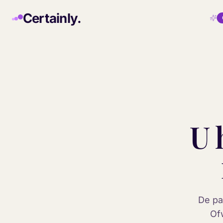
Skip to main content
Certainly.
U 
De pa
Ofw