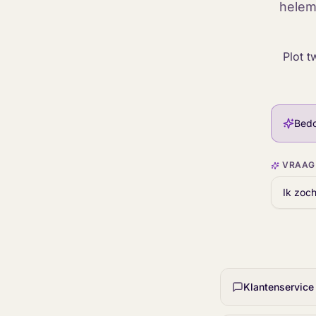
helem
Plot t
Bed
VRAAG 
Klantenservice