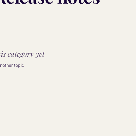
is category yet.
other topic.