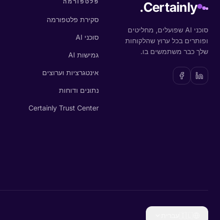
פלטפורמה
Certainly.
סקירת פלטפורמה
סוכני AI שפועלים, מחליטים
סוכני AI
ופותרים בכל ערוץ שהלקוחות
שלך כבר משתמשים בו.
גמישות AI
אינטגרציות וערוצים
נתונים ודוחות
Certainly Trust Center
🇮🇱
עברית