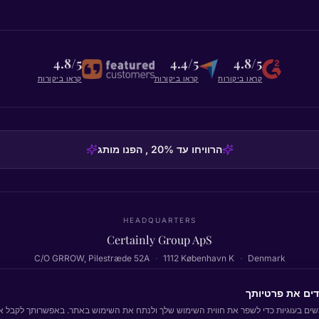
4.8/5
4.4/5
4.8/5
קראו ביקורות
קראו ביקורות
קראו ביקורות
הרוויחו עד 20% , הפנו מותג
HEADQUARTERS
Certainly Group ApS
C/O GRROW, Pilestræde 52A
·
1112
København K
·
Denmark
דים את פרטיותך
ים בעוגיות כדי לשפר את חווית השימוש שלך ולנתח את השימוש באתר. באפשרותך לקבל את
חזרה לראש העמוד