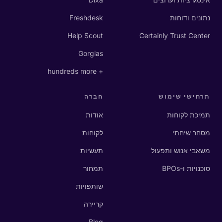
נתונים ודוחות
Freshdesk
Help Scout
Certainly Trust Center
Gorgias
+ hundreds more
תרחישי שימוש
חברה
תמיכת לקוחות
אודות
מסחר שיחתי
לקוחות
משאבי אנוש ותפעול
תעשיות
סוכנויות ו-BPOs
תמחור
שותפויות
קריירה
Blog