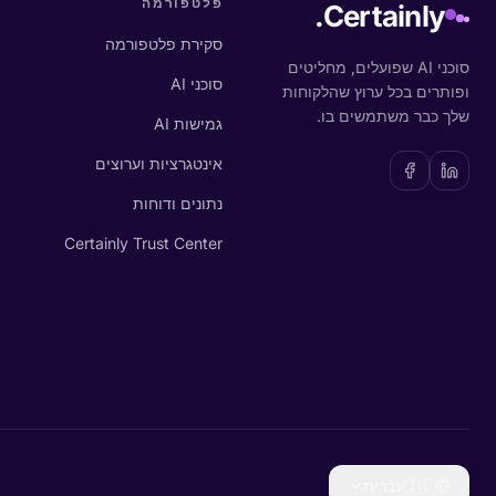
פלטפורמה
Certainly.
סקירת פלטפורמה
סוכני AI שפועלים, מחליטים
סוכני AI
ופותרים בכל ערוץ שהלקוחות
שלך כבר משתמשים בו.
גמישות AI
אינטגרציות וערוצים
נתונים ודוחות
Certainly Trust Center
🇮🇱
עברית