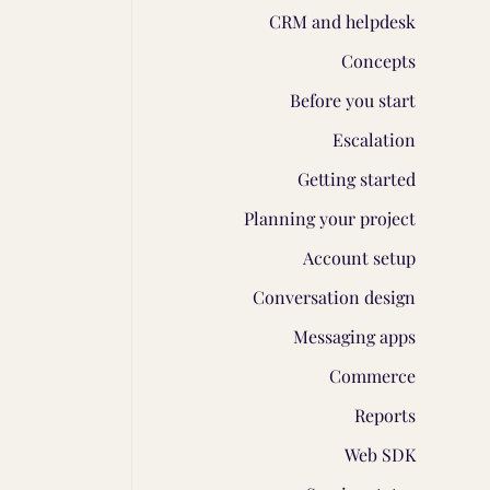
CRM and helpdesk
Concepts
Before you start
Escalation
Getting started
Planning your project
Account setup
Conversation design
Messaging apps
Commerce
Reports
Web SDK