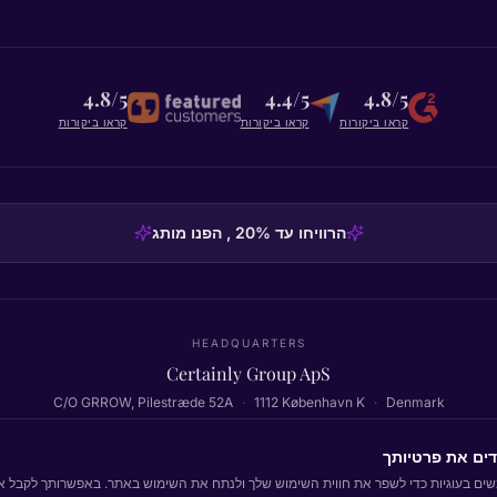
4.8/5
4.4/5
4.8/5
קראו ביקורות
קראו ביקורות
קראו ביקורות
הרוויחו עד 20% , הפנו מותג
HEADQUARTERS
Certainly Group ApS
C/O GRROW, Pilestræde 52A
·
1112
København K
·
Denmark
דים את פרטיותך
ים בעוגיות כדי לשפר את חווית השימוש שלך ולנתח את השימוש באתר. באפשרותך לקבל את
חזרה לראש העמוד