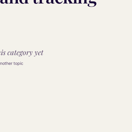
is category yet.
other topic.