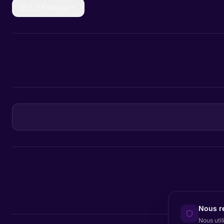
🇫🇷
Français
Nous re
Nous util