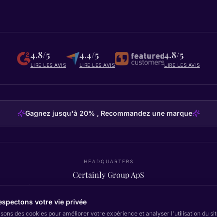
4.8/5
4.4/5
4.8/5
LIRE LES AVIS
LIRE LES AVIS
LIRE LES AVIS
Gagnez jusqu'à 20% , Recommandez une marque
HEADQUARTERS
Certainly Group ApS
C/O GRROW, Pilestræde 52A
·
1112
København K
·
Denmark
spectons votre vie privée
isons des cookies pour améliorer votre expérience et analyser l'utilisation du s