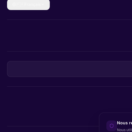
🇫🇷
Français
Nous re
Nous util