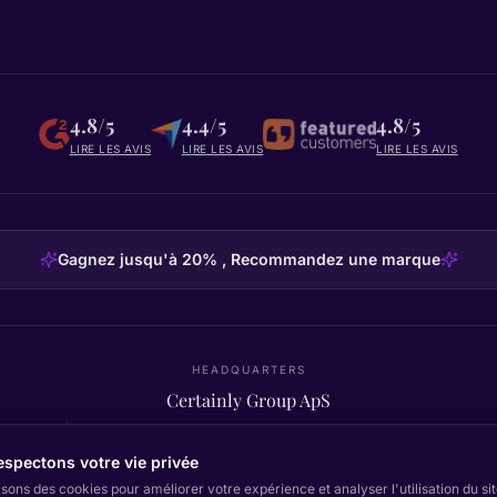
4.8/5
4.4/5
4.8/5
LIRE LES AVIS
LIRE LES AVIS
LIRE LES AVIS
Gagnez jusqu'à 20% , Recommandez une marque
HEADQUARTERS
Certainly Group ApS
C/O GRROW, Pilestræde 52A
·
1112
København K
·
Denmark
spectons votre vie privée
isons des cookies pour améliorer votre expérience et analyser l'utilisation du s