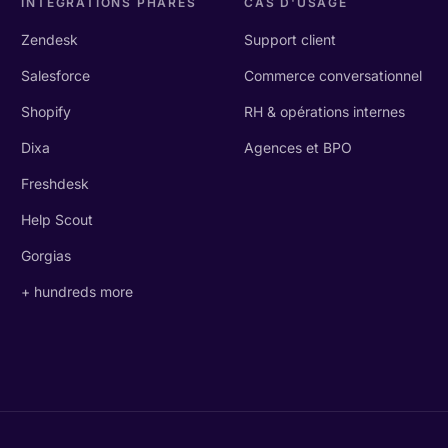
INTÉGRATIONS PHARES
CAS D'USAGE
Zendesk
Support client
Salesforce
Commerce conversationnel
Shopify
RH & opérations internes
Dixa
Agences et BPO
Freshdesk
Help Scout
Gorgias
+ hundreds more