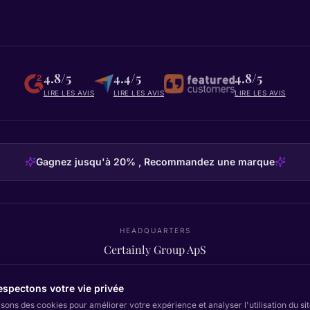
4.8/5
4.4/5
4.8/5
LIRE LES AVIS
LIRE LES AVIS
LIRE LES AVIS
Gagnez jusqu'à 20% , Recommandez une marque
HEADQUARTERS
Certainly Group ApS
C/O GRROW, Pilestræde 52A
·
1112
København K
·
Denmark
spectons votre vie privée
isons des cookies pour améliorer votre expérience et analyser l'utilisation du s