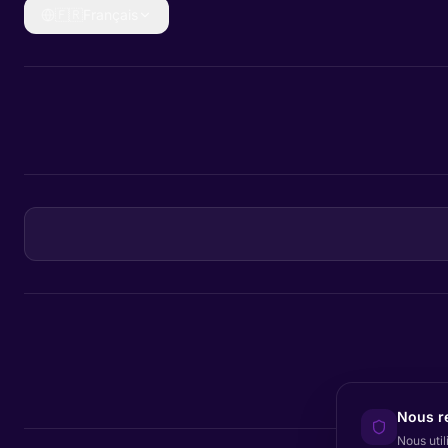
🇫🇷
Français
Nous re
Nous util