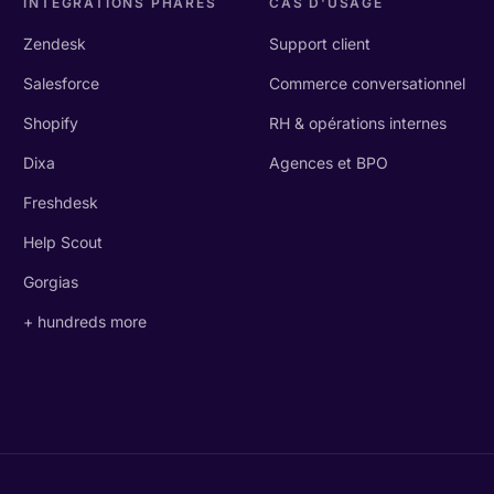
INTÉGRATIONS PHARES
CAS D'USAGE
Zendesk
Support client
Salesforce
Commerce conversationnel
Shopify
RH & opérations internes
Dixa
Agences et BPO
Freshdesk
Help Scout
Gorgias
+ hundreds more