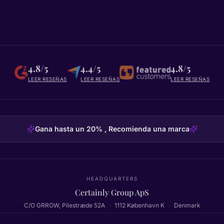
4.8/5
4.4/5
4.8/5
LEER RESEÑAS
LEER RESEÑAS
LEER RESEÑAS
Gana hasta un 20% , Recomienda una marca
HEADQUARTERS
Certainly Group ApS
C/O GRROW, Pilestræde 52A
·
1112
København K
·
Denmark