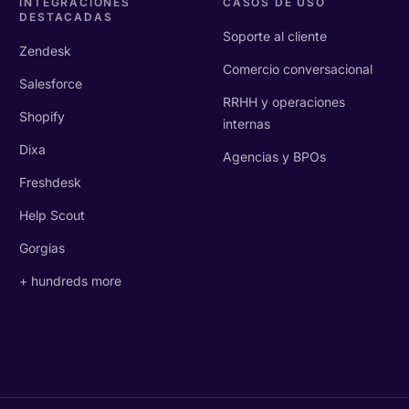
INTEGRACIONES
CASOS DE USO
DESTACADAS
Soporte al cliente
Zendesk
Comercio conversacional
Salesforce
RRHH y operaciones
Shopify
internas
Dixa
Agencias y BPOs
Freshdesk
Help Scout
Gorgias
+ hundreds more