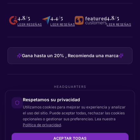
4.8/5
4.4/5
4.8/5
LEER RESEÑAS
LEER RESEÑAS
LEER RESEÑAS
Gana hasta un 20% , Recomienda una marca
HEADQUARTERS
Certainly Group ApS
Respetamos su privacidad
C/O GRROW, Pilestræde 52A
·
1112
København K
·
Denmark
Utilizamos cookies para mejorar su experiencia y analizar
el uso del sitio. Puede aceptar todas, rechazar las cookies
opcionales o gestionar sus preferencias. Lea nuestra
Política de privacidad
.
Volver arriba
© 2026 Certainly. Todos los derechos reservados.
ACEPTAR TODAS
Documentación
Estado
Privacidad
DPA
Términos
Accesibilidad