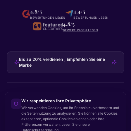
4.8/5
4.4/5
BEWERTUNGEN LESEN
BEWERTUNGEN LESEN
4.8/5
BEWERTUNGEN LESEN
Bis zu 20% verdienen , Empfehlen Sie eine
Marke
HEADQUARTERS
Wir respektieren Ihre Privatsphäre
Certainly Group ApS
Wir verwenden Cookies, um Ihr Erlebnis zu verbessern und
C/O GRROW, Pilestræde 52A
·
1112
København K
·
Denmark
die Seitennutzung zu analysieren. Sie können alle Cookies
akzeptieren, optionale Cookies ablehnen oder Ihre
Präferenzen verwalten. Lesen Sie unsere
Datenschutzerklärung
.