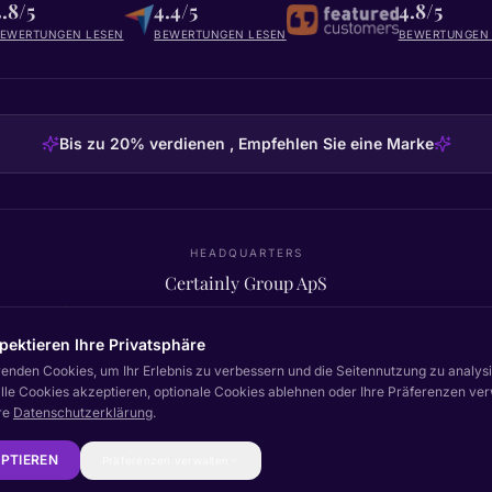
4.8/5
4.4/5
4.8/5
EWERTUNGEN LESEN
BEWERTUNGEN LESEN
BEWERTUNGEN 
Bis zu 20% verdienen , Empfehlen Sie eine Marke
HEADQUARTERS
Certainly Group ApS
C/O GRROW, Pilestræde 52A
·
1112
København K
·
Denmark
pektieren Ihre Privatsphäre
enden Cookies, um Ihr Erlebnis zu verbessern und die Seitennutzung zu analysi
lle Cookies akzeptieren, optionale Cookies ablehnen oder Ihre Präferenzen ver
Nach oben
re
Datenschutzerklärung
.
Dokumentati
EPTIEREN
Präferenzen verwalten