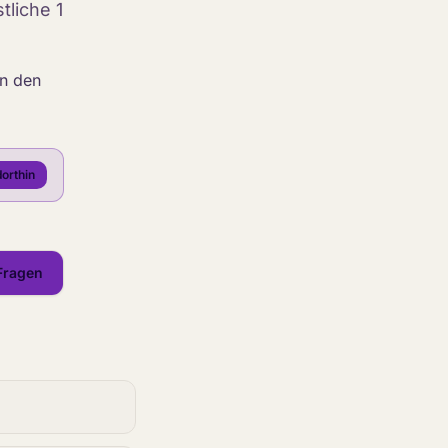
tliche 1
n den
orthin
Fragen