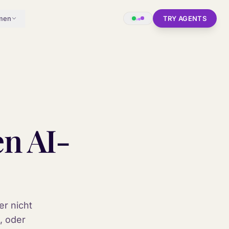
men
TRY AGENTS
n AI-
ier nicht
, oder