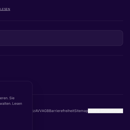
LESEN
eren. Sie
walten. Lesen
on
Status
Datenschutz
AVV
AGB
Barrierefreiheit
Sitemap
Cookie-Einstellungen