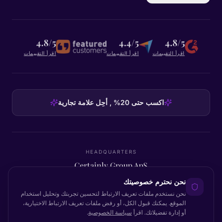
4.8/5
4.4/5
4.8/5
اقرأ التقييمات
اقرأ التقييمات
اقرأ التقييمات
اكسب حتى 20% , أحِل علامة تجارية
HEADQUARTERS
Certainly Group ApS
C/O GRROW, Pilestræde 52A
·
1112
København K
·
Denmark
نحن نحترم خصوصيتك
نحن نستخدم ملفات تعريف الارتباط لتحسين تجربتك وتحليل استخدام
الموقع. يمكنك قبول الكل، أو رفض ملفات تعريف الارتباط الاختيارية،
أو إدارة تفضيلاتك. اقرأ
سياسة الخصوصية
.
العودة للأعلى