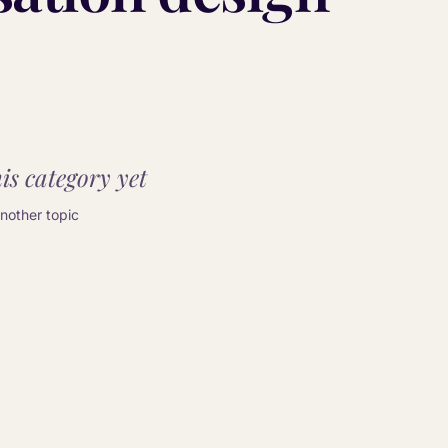
is category yet.
other topic.