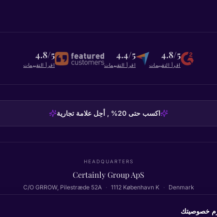
4.8/5
4.4/5
4.8/5
اقرأ التقييمات
اقرأ التقييمات
اقرأ التقييمات
اكسب حتى 20% , أحِل علامة تجارية
HEADQUARTERS
Certainly Group ApS
C/O GRROW, Pilestræde 52A
·
1112
København K
·
Denmark
رم خصوصيتك