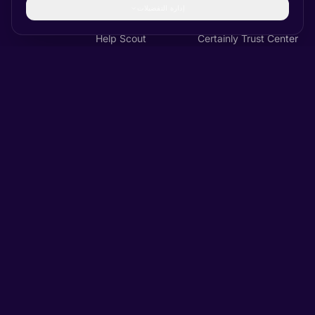
إدارة التفضيلات
البيانات والتقارير
Freshdesk
Help Scout
Certainly Trust Center
Gorgias
+ hundreds more
حالات الاستخدام
الشركة
دعم العملاء
عن الشركة
التجارة عبر المحادثة
العملاء
الموارد البشرية والعمليات
الصناعات
الوكالات ومزودو خدمات
الأسعار
العمليات التجارية (BPOs)
الشراكات
وظائف
Blog